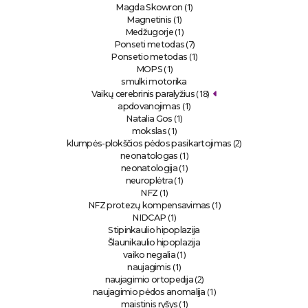
(1)
Magda Skowron
(1)
Magnetinis
(1)
Medžugorje
(7)
Ponseti metodas
(1)
Ponsetio metodas
(1)
MOPS
smulki motorika
(18)
Vaikų cerebrinis paralyžius
(1)
apdovanojimas
(1)
Natalia Gos
(1)
mokslas
(2)
klumpės-plokščios pėdos pasikartojimas
(1)
neonatologas
(1)
neonatologija
(1)
neuroplėtra
(1)
NFZ
(1)
NFZ protezų kompensavimas
(1)
NIDCAP
Stipinkaulio hipoplazija
Šlaunikaulio hipoplazija
(1)
vaiko negalia
(1)
naujagimis
(2)
naujagimio ortopedija
(1)
naujagimio pėdos anomalija
(1)
maistinis ryšys