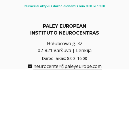
Numeriai aktyvūs darbo dienomis nuo 8:00 iki 19:00
PALEY EUROPEAN
INSTITUTO NEUROCENTRAS
Hołubcowa g. 32
02-821 Varšuva | Lenkija
Darbo laikas: 8:00–16:00
neurocenter@paleyeurope.com
Naviguoti
Nurodymai
KARŠTOJI LINIJA (8:00-16:00)
+48 22 150 15 17
KINEZITERAPIJOS REGISTRACIJA
+48 22 150 15 17