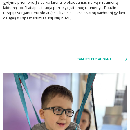
gydymo priemonė. Jis veikia laikinai blokuodamas nervų ir raumenų
laidumą, todėl atsipalaiduoja pernelyg įsitempę raumenys. Botulino
terapija sergant neurologinėmis ligomis atlieka svarbų vaidmenį gydant
daugelį su spastiškumu susijusių būklių [...].
SKAITYTI DAUGIAU