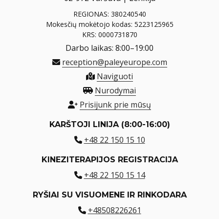
REGIONAS: 380240540
Mokesčių mokėtojo kodas: 5223125965
KRS: 0000731870
Darbo laikas: 8:00–19:00
reception@paleyeurope.com
Naviguoti
Nurodymai
Prisijunk prie mūsų
KARŠTOJI LINIJA (8:00-16:00)
+48 22 150 15 10
KINEZITERAPIJOS REGISTRACIJA
+48 22 150 15 14
RYŠIAI SU VISUOMENE IR RINKODARA
+48508226261