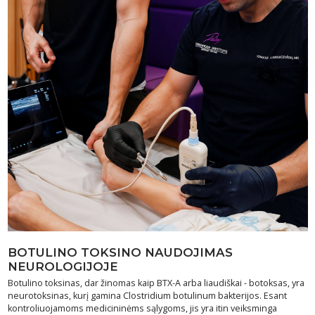
BOTULINO TOKSINO NAUDOJIMAS
NEUROLOGIJOJE
Botulino toksinas, dar žinomas kaip BTX-A arba liaudiškai - botoksas, yra
neurotoksinas, kurį gamina Clostridium botulinum bakterijos. Esant
kontroliuojamoms medicininėms sąlygoms, jis yra itin veiksminga