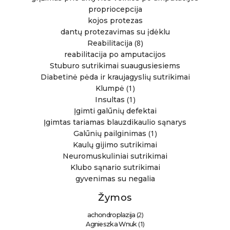
propriocepcija
kojos protezas
dantų protezavimas su įdėklu
(8)
Reabilitacija
reabilitacija po amputacijos
Stuburo sutrikimai suaugusiesiems
Diabetinė pėda ir kraujagyslių sutrikimai
(1)
Klumpė
(1)
Insultas
Įgimti galūnių defektai
Įgimtas tariamas blauzdikaulio sąnarys
(1)
Galūnių pailginimas
Kaulų gijimo sutrikimai
Neuromuskuliniai sutrikimai
Klubo sąnario sutrikimai
gyvenimas su negalia
Žymos
(2)
achondroplazija
(1)
Agnieszka Wnuk