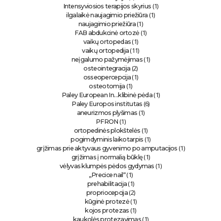
(1)
Intensyviosios terapijos skyrius
(1)
ilgalaikė naujagimio priežiūra
(1)
naujagimio priežiūra
(1)
FAB abdukcinė ortozė
(1)
vaikų ortopedas
(11)
vaikų ortopedija
(1)
neįgalumo pažymėjimas
(2)
osteointegracija
(1)
osseopercepcija
(1)
osteotomija
(1)
Paley European In…klibinė pėda
(6)
Paley Europos institutas
(1)
aneurizmos plyšimas
(1)
PFRON
(1)
ortopedinės plokštelės
(1)
pogimdyminis laikotarpis
(1)
grįžimas prie aktyvaus gyvenimo po amputacijos
(1)
grįžimas į normalią būklę
(1)
vėlyvas klumpės pėdos gydymas
(1)
„Precice nail“
(1)
prehabilitacija
(2)
propriocepcija
(1)
kūginė protezė
(1)
kojos protezas
(1)
kaukolės protezavimas