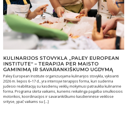
KULINARIJOS STOVYKLA „PALEY EUROPEAN
INSTITUTE“ – TERAPIJA PER MAISTO
GAMINIMĄ IR SAVARANKIŠKUMO UGDYMĄ
Paley European Institute organizuojama kulinarijos stovykla, vyksianti
2026 m. liepos 6–17 d., yra intensyvi terapijos forma, kuri suderina
judesio reabilitaciją su kasdienių veiklų mokymusi patrauklia kulinarine
forma. Programa skirta vaikams, kuriems reikalinga pagalba smulkiosios
motorikos, koordinacijos ir savarankiškumo kasdieninėse veiklose
srityse, ypač vaikams su […]