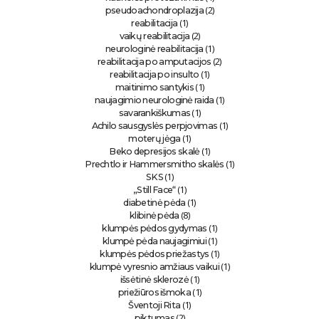
(2)
pseudoachondroplazija
(1)
reabilitacija
(2)
vaikų reabilitacija
(1)
neurologinė reabilitacija
(2)
reabilitacija po amputacijos
(1)
reabilitacija po insulto
(1)
maitinimo santykis
(1)
naujagimio neurologinė raida
(1)
savarankiškumas
(1)
Achilo sausgyslės perpjovimas
(1)
moterų jėga
(1)
Beko depresijos skalė
(1)
Prechtlo ir Hammersmitho skalės
(1)
SKS
(1)
„Still Face“
(1)
diabetinė pėda
(8)
klibinė pėda
(1)
klumpės pėdos gydymas
(1)
klumpė pėda naujagimiui
(1)
klumpės pėdos priežastys
(1)
klumpė vyresnio amžiaus vaikui
(1)
išsėtinė sklerozė
(1)
priežiūros išmoka
(1)
Šventoji Rita
(2)
piktumas