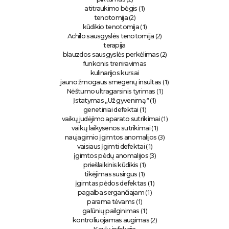
(1)
atitraukimo bėgis
(2)
tenotomija
(1)
kūdikio tenotomija
(2)
Achilo sausgyslės tenotomija
terapija
(2)
blauzdos sausgyslės perkėlimas
funkcinis treniravimas
kulinarijos kursai
(1)
jauno žmogaus smegenų insultas
(1)
Nėštumo ultragarsinis tyrimas
“ (1)
Įstatymas „Už gyvenimą
(1)
genetiniai defektai
(1)
vaikų judėjimo aparato sutrikimai
(1)
vaikų laikysenos sutrikimai
(3)
naujagimio įgimtos anomalijos
(1)
vaisiaus įgimti defektai
(3)
įgimtos pėdų anomalijos
(1)
priešlaikinis kūdikis
(1)
tikėjimas susirgus
(1)
įgimtas pėdos defektas
(1)
pagalba sergančiajam
(1)
parama tėvams
(1)
galūnių pailginimas
(2)
kontroliuojamas augimas