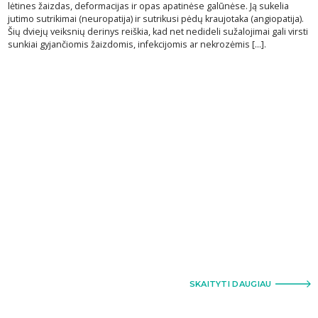
lėtines žaizdas, deformacijas ir opas apatinėse galūnėse. Ją sukelia
jutimo sutrikimai (neuropatija) ir sutrikusi pėdų kraujotaka (angiopatija).
Šių dviejų veiksnių derinys reiškia, kad net nedideli sužalojimai gali virsti
sunkiai gyjančiomis žaizdomis, infekcijomis ar nekrozėmis [...].
SKAITYTI DAUGIAU