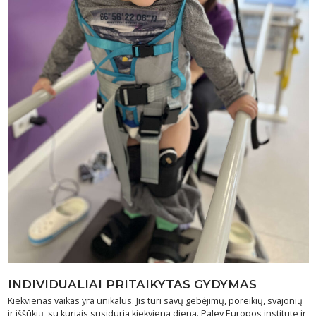
INDIVIDUALIAI PRITAIKYTAS GYDYMAS
Kiekvienas vaikas yra unikalus. Jis turi savų gebėjimų, poreikių, svajonių
ir iššūkių, su kuriais susiduria kiekvieną dieną. Paley Europos institute ir