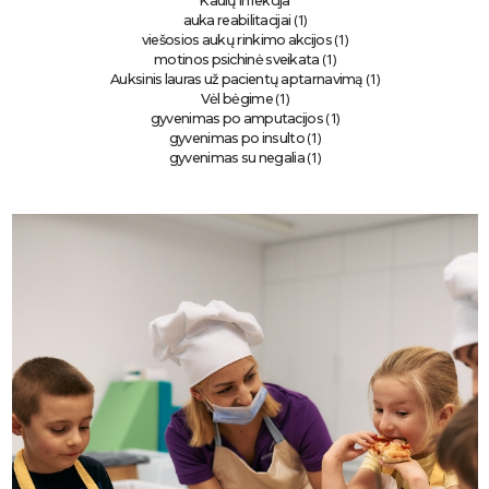
Kaulų infekcija
(1)
auka reabilitacijai
(1)
viešosios aukų rinkimo akcijos
(1)
motinos psichinė sveikata
(1)
Auksinis lauras už pacientų aptarnavimą
(1)
Vėl bėgime
(1)
gyvenimas po amputacijos
(1)
gyvenimas po insulto
(1)
gyvenimas su negalia