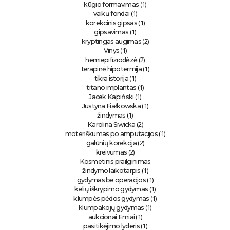
(1)
kūgio formavimas
(1)
vaikų fondai
(1)
korekcinis gipsas
(1)
gipsavimas
(2)
kryptingas augimas
(1)
Vinys
(2)
hemiepifiziodėzė
(1)
terapinė hipotermija
(1)
tikra istorija
(1)
titano implantas
(1)
Jacek Kapiński
(1)
Justyna Fiałkowska
(1)
žindymas
(2)
Karolina Siwicka
(1)
moteriškumas po amputacijos
(2)
galūnių korekcija
(2)
kreivumas
Kosmetinis prailginimas
(1)
žindymo laikotarpis
(1)
gydymas be operacijos
(1)
kelių iškrypimo gydymas
(1)
klumpės pėdos gydymas
(1)
klumpakojų gydymas
(1)
aukcionai Emiai
(1)
pasitikėjimo lyderis