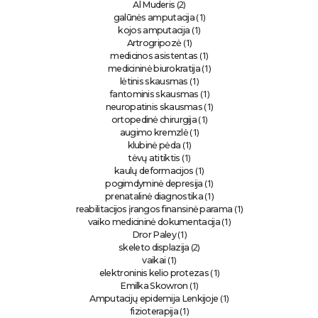
(2)
Al Muderis
(1)
galūnės amputacija
(1)
kojos amputacija
(1)
Artrogripozė
(1)
medicinos asistentas
(1)
medicininė biurokratija
(1)
lėtinis skausmas
(1)
fantominis skausmas
(1)
neuropatinis skausmas
(1)
ortopedinė chirurgija
(1)
augimo kremzlė
(1)
klubinė pėda
(1)
tėvų atitiktis
(1)
kaulų deformacijos
(1)
pogimdyminė depresija
(1)
prenatalinė diagnostika
(1)
reabilitacijos įrangos finansinė parama
(1)
vaiko medicininė dokumentacija
(1)
Dror Paley
(2)
skeleto displazija
(1)
vaikai
(1)
elektroninis kelio protezas
(1)
Emilka Skowron
(1)
Amputacijų epidemija Lenkijoje
(1)
fizioterapija