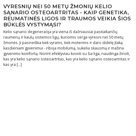
VYRESNIŲ NEI 50 METŲ ŽMONIŲ KELIO
SĄNARIO OSTEOARTRITAS - KAIP GENETIKA,
REUMATINĖS LIGOS IR TRAUMOS VEIKIA ŠIOS
BŪKLĖS VYSTYMĄSI?
Kelio sąnario degeneracija yra viena iš dažniausiai pasitaikančių
raumenų ir kaulų sistemos ligų, kuriomis serga vyresni nei 50 metų
žmonės. Ji pasireiškia tiek vyrams, tiek moterims ir daro didelę įtaką
kasdieniam gyvenimui - riboja mobilumą, sukelia skausmą ir mažina
gyvenimo komfortą. Norint efektyviau kovoti su šia liga, naudinga žinoti,
kas yra kelio sąnario osteoartritas, kas yra kelio sąnario osteoartritas ir
kas yra [...]