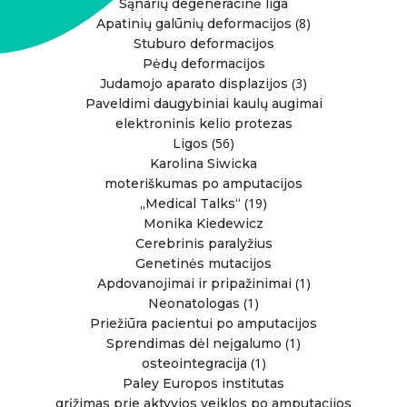
Sąnarių degeneracinė liga
(8)
Apatinių galūnių deformacijos
Stuburo deformacijos
Pėdų deformacijos
(3)
Judamojo aparato displazijos
Paveldimi daugybiniai kaulų augimai
elektroninis kelio protezas
(56)
Ligos
Karolina Siwicka
moteriškumas po amputacijos
(19)
„Medical Talks“
Monika Kiedewicz
Cerebrinis paralyžius
Genetinės mutacijos
(1)
Apdovanojimai ir pripažinimai
(1)
Neonatologas
Priežiūra pacientui po amputacijos
(1)
Sprendimas dėl neįgalumo
(1)
osteointegracija
Paley Europos institutas
grįžimas prie aktyvios veiklos po amputacijos