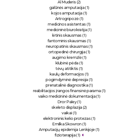
(2)
Al Muderis
(1)
galūnės amputacija
(1)
kojos amputacija
(1)
Artrogripozė
(1)
medicinos asistentas
(1)
medicininė biurokratija
(1)
lėtinis skausmas
(1)
fantominis skausmas
(1)
neuropatinis skausmas
(1)
ortopedinė chirurgija
(1)
augimo kremzlė
(1)
klubinė pėda
(1)
tėvų atitiktis
(1)
kaulų deformacijos
(1)
pogimdyminė depresija
(1)
prenatalinė diagnostika
(1)
reabilitacijos įrangos finansinė parama
(1)
vaiko medicininė dokumentacija
(1)
Dror Paley
(2)
skeleto displazija
(1)
vaikai
(1)
elektroninis kelio protezas
(1)
Emilka Skowron
(1)
Amputacijų epidemija Lenkijoje
(1)
fizioterapija