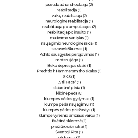
(2)
pseudoachondroplazija
(1)
reabilitacija
(2)
vaikų reabilitacija
(1)
neurologinė reabilitacija
(2)
reabilitacija po amputacijos
(1)
reabilitacija po insulto
(1)
maitinimo santykis
(1)
naujagimio neurologinė raida
(1)
savarankiškumas
(1)
Achilo sausgyslės perpjovimas
(1)
moterų jėga
(1)
Beko depresijos skalė
(1)
Prechtlo ir Hammersmitho skalės
(1)
SKS
(1)
„Still Face“
(1)
diabetinė pėda
(8)
klibinė pėda
(1)
klumpės pėdos gydymas
(1)
klumpė pėda naujagimiui
(1)
klumpės pėdos priežastys
(1)
klumpė vyresnio amžiaus vaikui
(1)
išsėtinė sklerozė
(1)
priežiūros išmoka
(1)
Šventoji Rita
(2)
piktumas