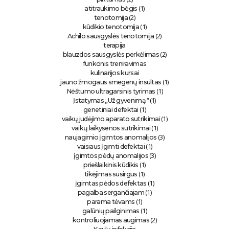
(1)
atitraukimo bėgis
(2)
tenotomija
(1)
kūdikio tenotomija
(2)
Achilo sausgyslės tenotomija
terapija
(2)
blauzdos sausgyslės perkėlimas
funkcinis treniravimas
kulinarijos kursai
(1)
jauno žmogaus smegenų insultas
(1)
Nėštumo ultragarsinis tyrimas
“ (1)
Įstatymas „Už gyvenimą
(1)
genetiniai defektai
(1)
vaikų judėjimo aparato sutrikimai
(1)
vaikų laikysenos sutrikimai
(3)
naujagimio įgimtos anomalijos
(1)
vaisiaus įgimti defektai
(3)
įgimtos pėdų anomalijos
(1)
priešlaikinis kūdikis
(1)
tikėjimas susirgus
(1)
įgimtas pėdos defektas
(1)
pagalba sergančiajam
(1)
parama tėvams
(1)
galūnių pailginimas
(2)
kontroliuojamas augimas