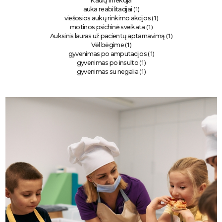
Kaulų infekcija
(1)
auka reabilitacijai
(1)
viešosios aukų rinkimo akcijos
(1)
motinos psichinė sveikata
(1)
Auksinis lauras už pacientų aptarnavimą
(1)
Vėl bėgime
(1)
gyvenimas po amputacijos
(1)
gyvenimas po insulto
(1)
gyvenimas su negalia