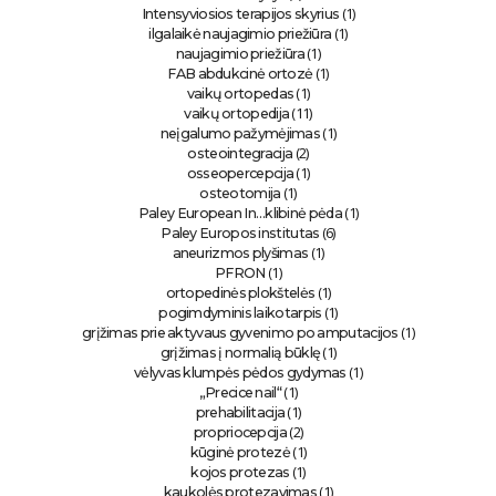
(1)
Intensyviosios terapijos skyrius
(1)
ilgalaikė naujagimio priežiūra
(1)
naujagimio priežiūra
(1)
FAB abdukcinė ortozė
(1)
vaikų ortopedas
(11)
vaikų ortopedija
(1)
neįgalumo pažymėjimas
(2)
osteointegracija
(1)
osseopercepcija
(1)
osteotomija
(1)
Paley European In…klibinė pėda
(6)
Paley Europos institutas
(1)
aneurizmos plyšimas
(1)
PFRON
(1)
ortopedinės plokštelės
(1)
pogimdyminis laikotarpis
(1)
grįžimas prie aktyvaus gyvenimo po amputacijos
(1)
grįžimas į normalią būklę
(1)
vėlyvas klumpės pėdos gydymas
(1)
„Precice nail“
(1)
prehabilitacija
(2)
propriocepcija
(1)
kūginė protezė
(1)
kojos protezas
(1)
kaukolės protezavimas