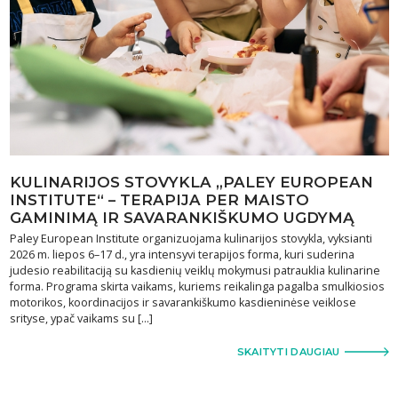
KULINARIJOS STOVYKLA „PALEY EUROPEAN
INSTITUTE“ – TERAPIJA PER MAISTO
GAMINIMĄ IR SAVARANKIŠKUMO UGDYMĄ
Paley European Institute organizuojama kulinarijos stovykla, vyksianti
2026 m. liepos 6–17 d., yra intensyvi terapijos forma, kuri suderina
judesio reabilitaciją su kasdienių veiklų mokymusi patrauklia kulinarine
forma. Programa skirta vaikams, kuriems reikalinga pagalba smulkiosios
motorikos, koordinacijos ir savarankiškumo kasdieninėse veiklose
srityse, ypač vaikams su […]
SKAITYTI DAUGIAU