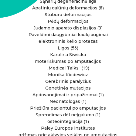
Sąnarių degeneracinė liga
(8)
Apatinių galūnių deformacijos
Stuburo deformacijos
Pėdų deformacijos
(3)
Judamojo aparato displazijos
Paveldimi daugybiniai kaulų augimai
elektroninis kelio protezas
(56)
Ligos
Karolina Siwicka
moteriškumas po amputacijos
(19)
„Medical Talks“
Monika Kiedewicz
Cerebrinis paralyžius
Genetinės mutacijos
(1)
Apdovanojimai ir pripažinimai
(1)
Neonatologas
Priežiūra pacientui po amputacijos
(1)
Sprendimas dėl neįgalumo
(1)
osteointegracija
Paley Europos institutas
grįžimas prie aktyvios veiklos po amputacijos