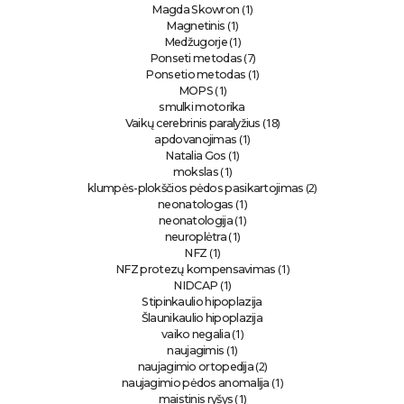
(1)
Magda Skowron
(1)
Magnetinis
(1)
Medžugorje
(7)
Ponseti metodas
(1)
Ponsetio metodas
(1)
MOPS
smulki motorika
(18)
Vaikų cerebrinis paralyžius
(1)
apdovanojimas
(1)
Natalia Gos
(1)
mokslas
(2)
klumpės-plokščios pėdos pasikartojimas
(1)
neonatologas
(1)
neonatologija
(1)
neuroplėtra
(1)
NFZ
(1)
NFZ protezų kompensavimas
(1)
NIDCAP
Stipinkaulio hipoplazija
Šlaunikaulio hipoplazija
(1)
vaiko negalia
(1)
naujagimis
(2)
naujagimio ortopedija
(1)
naujagimio pėdos anomalija
(1)
maistinis ryšys