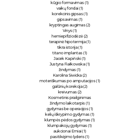
(1)
kūgio formavimas
(1)
vaikų fondai
(1)
korekcinis gipsas
(1)
gipsavimas
(2)
kryptingas augimas
(1)
Vinys
(2)
hemiepifiziodėzė
(1)
terapinė hipotermija
(1)
tikra istorija
(1)
titano implantas
(1)
Jacek Kapiński
(1)
Justyna Fiałkowska
(1)
žindymas
(2)
Karolina Siwicka
(1)
moteriškumas po amputacijos
(2)
galūnių korekcija
(2)
kreivumas
Kosmetinis prailginimas
(1)
žindymo laikotarpis
(1)
gydymas be operacijos
(1)
kelių iškrypimo gydymas
(1)
klumpės pėdos gydymas
(1)
klumpakojų gydymas
(1)
aukcionai Emiai
(1)
pasitikėjimo lyderis