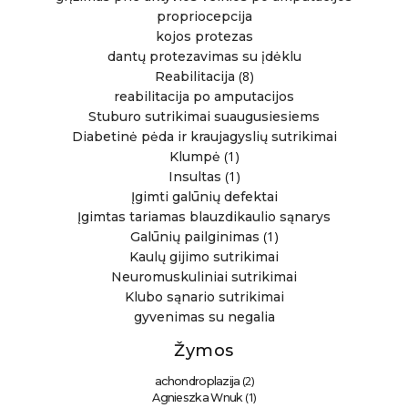
propriocepcija
kojos protezas
dantų protezavimas su įdėklu
(8)
Reabilitacija
reabilitacija po amputacijos
Stuburo sutrikimai suaugusiesiems
Diabetinė pėda ir kraujagyslių sutrikimai
(1)
Klumpė
(1)
Insultas
Įgimti galūnių defektai
Įgimtas tariamas blauzdikaulio sąnarys
(1)
Galūnių pailginimas
Kaulų gijimo sutrikimai
Neuromuskuliniai sutrikimai
Klubo sąnario sutrikimai
gyvenimas su negalia
Žymos
(2)
achondroplazija
(1)
Agnieszka Wnuk