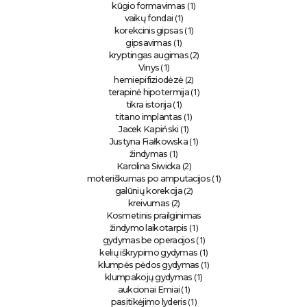
(1)
kūgio formavimas
(1)
vaikų fondai
(1)
korekcinis gipsas
(1)
gipsavimas
(2)
kryptingas augimas
(1)
Vinys
(2)
hemiepifiziodėzė
(1)
terapinė hipotermija
(1)
tikra istorija
(1)
titano implantas
(1)
Jacek Kapiński
(1)
Justyna Fiałkowska
(1)
žindymas
(2)
Karolina Siwicka
(1)
moteriškumas po amputacijos
(2)
galūnių korekcija
(2)
kreivumas
Kosmetinis prailginimas
(1)
žindymo laikotarpis
(1)
gydymas be operacijos
(1)
kelių iškrypimo gydymas
(1)
klumpės pėdos gydymas
(1)
klumpakojų gydymas
(1)
aukcionai Emiai
(1)
pasitikėjimo lyderis