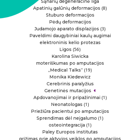
Sąnarių degeneracinė liga
(8)
Apatinių galūnių deformacijos
Stuburo deformacijos
Pėdų deformacijos
(3)
Judamojo aparato displazijos
Paveldimi daugybiniai kaulų augimai
elektroninis kelio protezas
(56)
Ligos
Karolina Siwicka
moteriškumas po amputacijos
(19)
„Medical Talks“
Monika Kiedewicz
Cerebrinis paralyžius
Genetinės mutacijos
(1)
Apdovanojimai ir pripažinimai
(1)
Neonatologas
Priežiūra pacientui po amputacijos
(1)
Sprendimas dėl neįgalumo
(1)
osteointegracija
Paley Europos institutas
grįžimas prie aktyvios veiklos po amputacijos