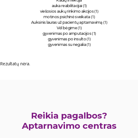
Kaulų infekcija
(1)
auka reabilitacijai
(1)
viešosios aukų rinkimo akcijos
(1)
motinos psichinė sveikata
(1)
Auksinis lauras už pacientų aptarnavimą
(1)
Vėl bėgime
(1)
gyvenimas po amputacijos
(1)
gyvenimas po insulto
(1)
gyvenimas su negalia
Rezultatų nėra.
Reikia pagalbos?
Aptarnavimo centras