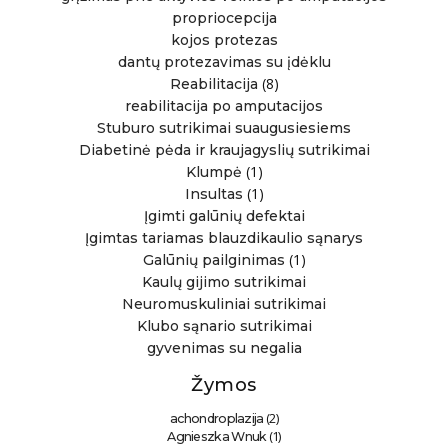
propriocepcija
kojos protezas
dantų protezavimas su įdėklu
(8)
Reabilitacija
reabilitacija po amputacijos
Stuburo sutrikimai suaugusiesiems
Diabetinė pėda ir kraujagyslių sutrikimai
(1)
Klumpė
(1)
Insultas
Įgimti galūnių defektai
Įgimtas tariamas blauzdikaulio sąnarys
(1)
Galūnių pailginimas
Kaulų gijimo sutrikimai
Neuromuskuliniai sutrikimai
Klubo sąnario sutrikimai
gyvenimas su negalia
Žymos
(2)
achondroplazija
(1)
Agnieszka Wnuk