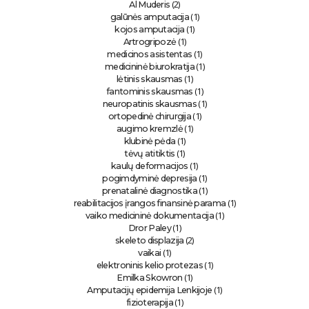
(2)
Al Muderis
(1)
galūnės amputacija
(1)
kojos amputacija
(1)
Artrogripozė
(1)
medicinos asistentas
(1)
medicininė biurokratija
(1)
lėtinis skausmas
(1)
fantominis skausmas
(1)
neuropatinis skausmas
(1)
ortopedinė chirurgija
(1)
augimo kremzlė
(1)
klubinė pėda
(1)
tėvų atitiktis
(1)
kaulų deformacijos
(1)
pogimdyminė depresija
(1)
prenatalinė diagnostika
(1)
reabilitacijos įrangos finansinė parama
(1)
vaiko medicininė dokumentacija
(1)
Dror Paley
(2)
skeleto displazija
(1)
vaikai
(1)
elektroninis kelio protezas
(1)
Emilka Skowron
(1)
Amputacijų epidemija Lenkijoje
(1)
fizioterapija