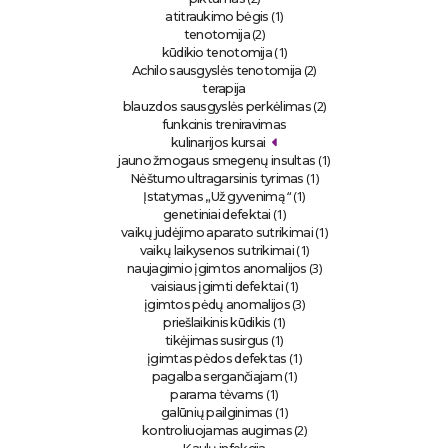
(1)
atitraukimo bėgis
(2)
tenotomija
(1)
kūdikio tenotomija
(2)
Achilo sausgyslės tenotomija
terapija
(2)
blauzdos sausgyslės perkėlimas
funkcinis treniravimas
kulinarijos kursai
(1)
jauno žmogaus smegenų insultas
(1)
Nėštumo ultragarsinis tyrimas
“ (1)
Įstatymas „Už gyvenimą
(1)
genetiniai defektai
(1)
vaikų judėjimo aparato sutrikimai
(1)
vaikų laikysenos sutrikimai
(3)
naujagimio įgimtos anomalijos
(1)
vaisiaus įgimti defektai
(3)
įgimtos pėdų anomalijos
(1)
priešlaikinis kūdikis
(1)
tikėjimas susirgus
(1)
įgimtas pėdos defektas
(1)
pagalba sergančiajam
(1)
parama tėvams
(1)
galūnių pailginimas
(2)
kontroliuojamas augimas