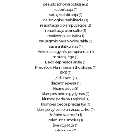
(2)
pseudoachondroplazija
(1)
reabilitacija
(2)
vaikų reabilitacija
(1)
neurologinė reabilitacija
(2)
reabilitacija po amputacijos
(1)
reabilitacija po insulto
(1)
maitinimo santykis
(1)
naujagimio neurologinė raida
(1)
savarankiškumas
(1)
Achilo sausgyslės perpjovimas
(1)
moterų jėga
(1)
Beko depresijos skalė
(1)
Prechtlo ir Hammersmitho skalės
(1)
SKS
(1)
„Still Face“
(1)
diabetinė pėda
(8)
klibinė pėda
(1)
klumpės pėdos gydymas
(1)
klumpė pėda naujagimiui
(1)
klumpės pėdos priežastys
(1)
klumpė vyresnio amžiaus vaikui
(1)
išsėtinė sklerozė
(1)
priežiūros išmoka
(1)
Šventoji Rita
(2)
piktumas