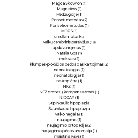
(1)
Magda Skowron
(1)
Magnetinis
(1)
Medžugorje
(7)
Ponseti metodas
(1)
Ponsetio metodas
(1)
MOPS
smulki motorika
(18)
Vaikų cerebrinis paralyžius
(1)
apdovanojimas
(1)
Natalia Gos
(1)
mokslas
(2)
klumpės-plokščios pėdos pasikartojimas
(1)
neonatologas
(1)
neonatologija
(1)
neuroplėtra
(1)
NFZ
(1)
NFZ protezų kompensavimas
(1)
NIDCAP
Stipinkaulio hipoplazija
Šlaunikaulio hipoplazija
(1)
vaiko negalia
(1)
naujagimis
(2)
naujagimio ortopedija
(1)
naujagimio pėdos anomalija
(1)
maistinis ryšys