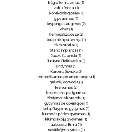
(1)
kūgio formavimas
(1)
vaikų fondai
(1)
korekcinis gipsas
(1)
gipsavimas
(2)
kryptingas augimas
(1)
Vinys
(2)
hemiepifiziodėzė
(1)
terapinė hipotermija
(1)
tikra istorija
(1)
titano implantas
(1)
Jacek Kapiński
(1)
Justyna Fiałkowska
(1)
žindymas
(2)
Karolina Siwicka
(1)
moteriškumas po amputacijos
(2)
galūnių korekcija
(2)
kreivumas
Kosmetinis prailginimas
(1)
žindymo laikotarpis
(1)
gydymas be operacijos
(1)
kelių iškrypimo gydymas
(1)
klumpės pėdos gydymas
(1)
klumpakojų gydymas
(1)
aukcionai Emiai
(1)
pasitikėjimo lyderis