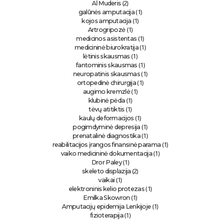
(2)
Al Muderis
(1)
galūnės amputacija
(1)
kojos amputacija
(1)
Artrogripozė
(1)
medicinos asistentas
(1)
medicininė biurokratija
(1)
lėtinis skausmas
(1)
fantominis skausmas
(1)
neuropatinis skausmas
(1)
ortopedinė chirurgija
(1)
augimo kremzlė
(1)
klubinė pėda
(1)
tėvų atitiktis
(1)
kaulų deformacijos
(1)
pogimdyminė depresija
(1)
prenatalinė diagnostika
(1)
reabilitacijos įrangos finansinė parama
(1)
vaiko medicininė dokumentacija
(1)
Dror Paley
(2)
skeleto displazija
(1)
vaikai
(1)
elektroninis kelio protezas
(1)
Emilka Skowron
(1)
Amputacijų epidemija Lenkijoje
(1)
fizioterapija