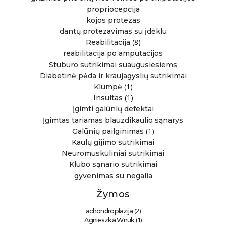
propriocepcija
kojos protezas
dantų protezavimas su įdėklu
(8)
Reabilitacija
reabilitacija po amputacijos
Stuburo sutrikimai suaugusiesiems
Diabetinė pėda ir kraujagyslių sutrikimai
(1)
Klumpė
(1)
Insultas
Įgimti galūnių defektai
Įgimtas tariamas blauzdikaulio sąnarys
(1)
Galūnių pailginimas
Kaulų gijimo sutrikimai
Neuromuskuliniai sutrikimai
Klubo sąnario sutrikimai
gyvenimas su negalia
Žymos
(2)
achondroplazija
(1)
Agnieszka Wnuk