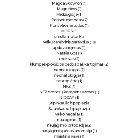
(1)
Magda Skowron
(1)
Magnetinis
(1)
Medžugorje
(7)
Ponseti metodas
(1)
Ponsetio metodas
(1)
MOPS
smulki motorika
(18)
Vaikų cerebrinis paralyžius
(1)
apdovanojimas
(1)
Natalia Gos
(1)
mokslas
(2)
klumpės-plokščios pėdos pasikartojimas
(1)
neonatologas
(1)
neonatologija
(1)
neuroplėtra
(1)
NFZ
(1)
NFZ protezų kompensavimas
(1)
NIDCAP
Stipinkaulio hipoplazija
Šlaunikaulio hipoplazija
(1)
vaiko negalia
(1)
naujagimis
(2)
naujagimio ortopedija
(1)
naujagimio pėdos anomalija
(1)
maistinis ryšys