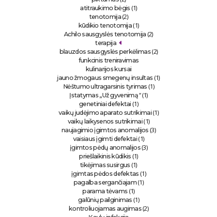
(1)
atitraukimo bėgis
(2)
tenotomija
(1)
kūdikio tenotomija
(2)
Achilo sausgyslės tenotomija
terapija
(2)
blauzdos sausgyslės perkėlimas
funkcinis treniravimas
kulinarijos kursai
(1)
jauno žmogaus smegenų insultas
(1)
Nėštumo ultragarsinis tyrimas
“ (1)
Įstatymas „Už gyvenimą
(1)
genetiniai defektai
(1)
vaikų judėjimo aparato sutrikimai
(1)
vaikų laikysenos sutrikimai
(3)
naujagimio įgimtos anomalijos
(1)
vaisiaus įgimti defektai
(3)
įgimtos pėdų anomalijos
(1)
priešlaikinis kūdikis
(1)
tikėjimas susirgus
(1)
įgimtas pėdos defektas
(1)
pagalba sergančiajam
(1)
parama tėvams
(1)
galūnių pailginimas
(2)
kontroliuojamas augimas