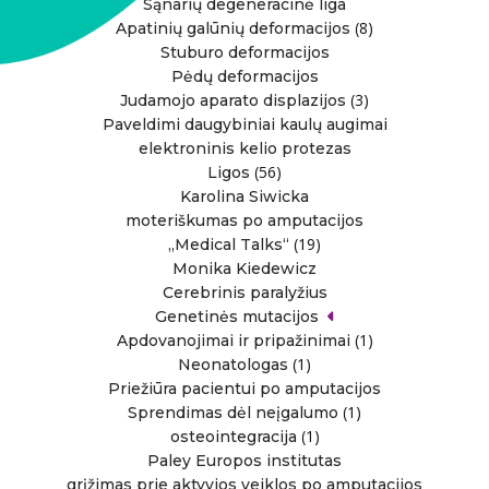
Sąnarių degeneracinė liga
(8)
Apatinių galūnių deformacijos
Stuburo deformacijos
Pėdų deformacijos
(3)
Judamojo aparato displazijos
Paveldimi daugybiniai kaulų augimai
elektroninis kelio protezas
(56)
Ligos
Karolina Siwicka
moteriškumas po amputacijos
(19)
„Medical Talks“
Monika Kiedewicz
Cerebrinis paralyžius
Genetinės mutacijos
(1)
Apdovanojimai ir pripažinimai
(1)
Neonatologas
Priežiūra pacientui po amputacijos
(1)
Sprendimas dėl neįgalumo
(1)
osteointegracija
Paley Europos institutas
grįžimas prie aktyvios veiklos po amputacijos