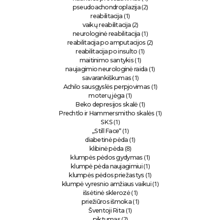
(2)
pseudoachondroplazija
(1)
reabilitacija
(2)
vaikų reabilitacija
(1)
neurologinė reabilitacija
(2)
reabilitacija po amputacijos
(1)
reabilitacija po insulto
(1)
maitinimo santykis
(1)
naujagimio neurologinė raida
(1)
savarankiškumas
(1)
Achilo sausgyslės perpjovimas
(1)
moterų jėga
(1)
Beko depresijos skalė
(1)
Prechtlo ir Hammersmitho skalės
(1)
SKS
(1)
„Still Face“
(1)
diabetinė pėda
(8)
klibinė pėda
(1)
klumpės pėdos gydymas
(1)
klumpė pėda naujagimiui
(1)
klumpės pėdos priežastys
(1)
klumpė vyresnio amžiaus vaikui
(1)
išsėtinė sklerozė
(1)
priežiūros išmoka
(1)
Šventoji Rita
(2)
piktumas