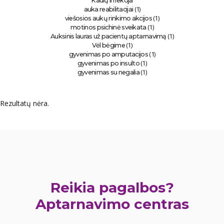
Kaulų infekcija
(1)
auka reabilitacijai
(1)
viešosios aukų rinkimo akcijos
(1)
motinos psichinė sveikata
(1)
Auksinis lauras už pacientų aptarnavimą
(1)
Vėl bėgime
(1)
gyvenimas po amputacijos
(1)
gyvenimas po insulto
(1)
gyvenimas su negalia
Rezultatų nėra.
Reikia pagalbos?
Aptarnavimo centras