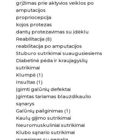
grįžimas prie aktyvios veiklos po
amputacijos
propriocepcija
kojos protezas
dantų protezavimas su įdėklu
(8)
Reabilitacija
reabilitacija po amputacijos
Stuburo sutrikimai suaugusiesiems
Diabetinė pėda ir kraujagyslių
sutrikimai
(1)
Klumpė
(1)
Insultas
Įgimti galūnių defektai
Įgimtas tariamas blauzdikaulio
sąnarys
(1)
Galūnių pailginimas
Kaulų gijimo sutrikimai
Neuromuskuliniai sutrikimai
Klubo sąnario sutrikimai
gyvenimas su negalia