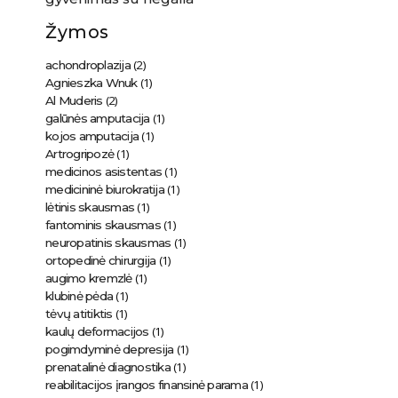
Žymos
(2)
achondroplazija
(1)
Agnieszka Wnuk
(2)
Al Muderis
(1)
galūnės amputacija
(1)
kojos amputacija
(1)
Artrogripozė
(1)
medicinos asistentas
(1)
medicininė biurokratija
(1)
lėtinis skausmas
(1)
fantominis skausmas
(1)
neuropatinis skausmas
(1)
ortopedinė chirurgija
(1)
augimo kremzlė
(1)
klubinė pėda
(1)
tėvų atitiktis
(1)
kaulų deformacijos
(1)
pogimdyminė depresija
(1)
prenatalinė diagnostika
(1)
reabilitacijos įrangos finansinė parama