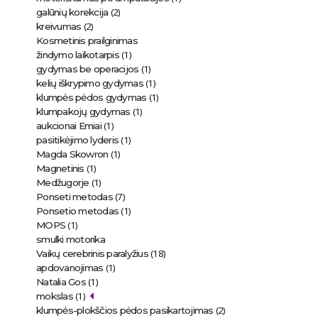
(2)
galūnių korekcija
(2)
kreivumas
Kosmetinis prailginimas
(1)
žindymo laikotarpis
(1)
gydymas be operacijos
(1)
kelių iškrypimo gydymas
(1)
klumpės pėdos gydymas
(1)
klumpakojų gydymas
(1)
aukcionai Emiai
(1)
pasitikėjimo lyderis
(1)
Magda Skowron
(1)
Magnetinis
(1)
Medžugorje
(7)
Ponseti metodas
(1)
Ponsetio metodas
(1)
MOPS
smulki motorika
(18)
Vaikų cerebrinis paralyžius
(1)
apdovanojimas
(1)
Natalia Gos
(1)
mokslas
(2)
klumpės-plokščios pėdos pasikartojimas