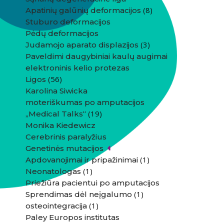
(8)
Apatinių galūnių deformacijos
Stuburo deformacijos
Pėdų deformacijos
(3)
Judamojo aparato displazijos
Paveldimi daugybiniai kaulų augimai
elektroninis kelio protezas
(56)
Ligos
Karolina Siwicka
moteriškumas po amputacijos
(19)
„Medical Talks“
Monika Kiedewicz
Cerebrinis paralyžius
Genetinės mutacijos
(1)
Apdovanojimai ir pripažinimai
(1)
Neonatologas
Priežiūra pacientui po amputacijos
(1)
Sprendimas dėl neįgalumo
(1)
osteointegracija
Paley Europos institutas