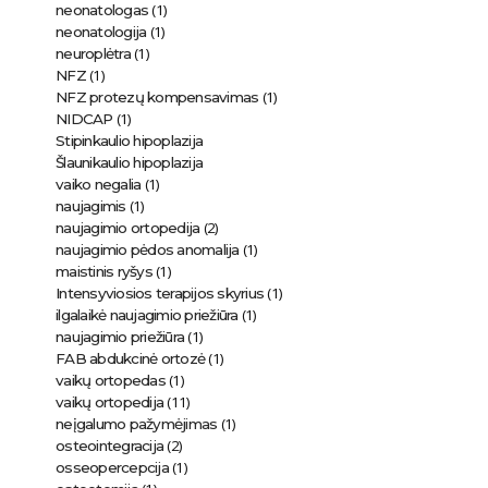
(1)
neonatologas
(1)
neonatologija
(1)
neuroplėtra
(1)
NFZ
(1)
NFZ protezų kompensavimas
(1)
NIDCAP
Stipinkaulio hipoplazija
Šlaunikaulio hipoplazija
(1)
vaiko negalia
(1)
naujagimis
(2)
naujagimio ortopedija
(1)
naujagimio pėdos anomalija
(1)
maistinis ryšys
(1)
Intensyviosios terapijos skyrius
(1)
ilgalaikė naujagimio priežiūra
(1)
naujagimio priežiūra
(1)
FAB abdukcinė ortozė
(1)
vaikų ortopedas
(11)
vaikų ortopedija
(1)
neįgalumo pažymėjimas
(2)
osteointegracija
(1)
osseopercepcija