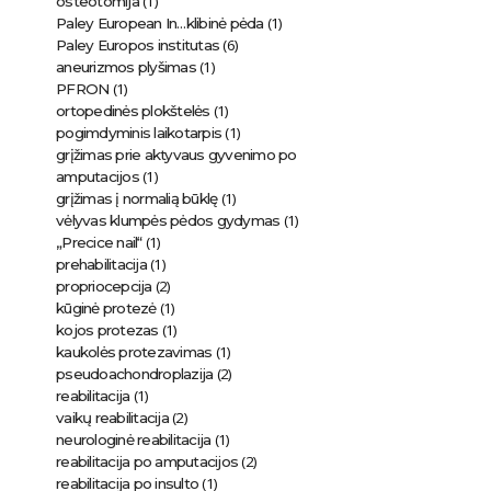
(1)
osteotomija
(1)
Paley European In…klibinė pėda
(6)
Paley Europos institutas
(1)
aneurizmos plyšimas
(1)
PFRON
(1)
ortopedinės plokštelės
(1)
pogimdyminis laikotarpis
grįžimas prie aktyvaus gyvenimo po
(1)
amputacijos
(1)
grįžimas į normalią būklę
(1)
vėlyvas klumpės pėdos gydymas
(1)
„Precice nail“
(1)
prehabilitacija
(2)
propriocepcija
(1)
kūginė protezė
(1)
kojos protezas
(1)
kaukolės protezavimas
(2)
pseudoachondroplazija
(1)
reabilitacija
(2)
vaikų reabilitacija
(1)
neurologinė reabilitacija
(2)
reabilitacija po amputacijos
(1)
reabilitacija po insulto