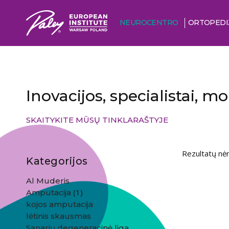
NEUROCENTRO
ORTOPEDI
Inovacijos, specialistai, m
SKAITYKITE MŪSŲ TINKLARAŠTYJE
Rezultatų nėr
Kategorijos
Al Muderis
(1)
Amputacija
kojos amputacija
lėtinis skausmas
Sąnarių degeneracinė liga