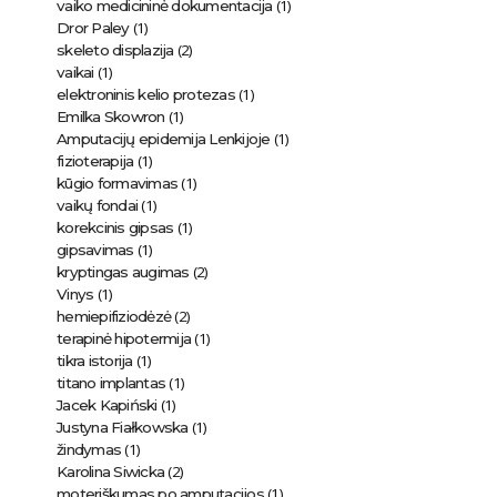
(1)
vaiko medicininė dokumentacija
(1)
Dror Paley
(2)
skeleto displazija
(1)
vaikai
(1)
elektroninis kelio protezas
(1)
Emilka Skowron
(1)
Amputacijų epidemija Lenkijoje
(1)
fizioterapija
(1)
kūgio formavimas
(1)
vaikų fondai
(1)
korekcinis gipsas
(1)
gipsavimas
(2)
kryptingas augimas
(1)
Vinys
(2)
hemiepifiziodėzė
(1)
terapinė hipotermija
(1)
tikra istorija
(1)
titano implantas
(1)
Jacek Kapiński
(1)
Justyna Fiałkowska
(1)
žindymas
(2)
Karolina Siwicka
(1)
moteriškumas po amputacijos