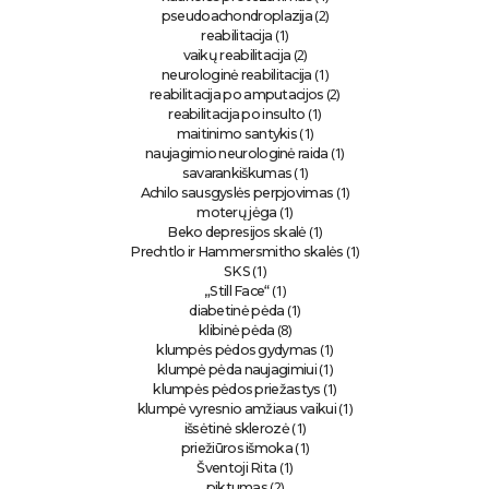
(2)
pseudoachondroplazija
(1)
reabilitacija
(2)
vaikų reabilitacija
(1)
neurologinė reabilitacija
(2)
reabilitacija po amputacijos
(1)
reabilitacija po insulto
(1)
maitinimo santykis
(1)
naujagimio neurologinė raida
(1)
savarankiškumas
(1)
Achilo sausgyslės perpjovimas
(1)
moterų jėga
(1)
Beko depresijos skalė
(1)
Prechtlo ir Hammersmitho skalės
(1)
SKS
(1)
„Still Face“
(1)
diabetinė pėda
(8)
klibinė pėda
(1)
klumpės pėdos gydymas
(1)
klumpė pėda naujagimiui
(1)
klumpės pėdos priežastys
(1)
klumpė vyresnio amžiaus vaikui
(1)
išsėtinė sklerozė
(1)
priežiūros išmoka
(1)
Šventoji Rita
(2)
piktumas