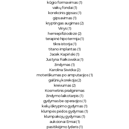
(1)
kūgio formavimas
(1)
vaikų fondai
(1)
korekcinis gipsas
(1)
gipsavimas
(2)
kryptingas augimas
(1)
Vinys
(2)
hemiepifiziodėzė
(1)
terapinė hipotermija
(1)
tikra istorija
(1)
titano implantas
(1)
Jacek Kapiński
(1)
Justyna Fiałkowska
(1)
žindymas
(2)
Karolina Siwicka
(1)
moteriškumas po amputacijos
(2)
galūnių korekcija
(2)
kreivumas
Kosmetinis prailginimas
(1)
žindymo laikotarpis
(1)
gydymas be operacijos
(1)
kelių iškrypimo gydymas
(1)
klumpės pėdos gydymas
(1)
klumpakojų gydymas
(1)
aukcionai Emiai
(1)
pasitikėjimo lyderis