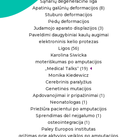
Sąnarių degeneracinė liga
(8)
Apatinių galūnių deformacijos
Stuburo deformacijos
Pėdų deformacijos
(3)
Judamojo aparato displazijos
Paveldimi daugybiniai kaulų augimai
elektroninis kelio protezas
(56)
Ligos
Karolina Siwicka
moteriškumas po amputacijos
(19)
„Medical Talks“
Monika Kiedewicz
Cerebrinis paralyžius
Genetinės mutacijos
(1)
Apdovanojimai ir pripažinimai
(1)
Neonatologas
Priežiūra pacientui po amputacijos
(1)
Sprendimas dėl neįgalumo
(1)
osteointegracija
Paley Europos institutas
grįžimas prie aktyvios veiklos po amputacijos