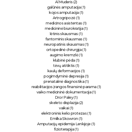
(2)
Al Muderis
(1)
galūnės amputacija
(1)
kojos amputacija
(1)
Artrogripozė
(1)
medicinos asistentas
(1)
medicininė biurokratija
(1)
lėtinis skausmas
(1)
fantominis skausmas
(1)
neuropatinis skausmas
(1)
ortopedinė chirurgija
(1)
augimo kremzlė
(1)
klubinė pėda
(1)
tėvų atitiktis
(1)
kaulų deformacijos
(1)
pogimdyminė depresija
(1)
prenatalinė diagnostika
(1)
reabilitacijos įrangos finansinė parama
(1)
vaiko medicininė dokumentacija
(1)
Dror Paley
(2)
skeleto displazija
(1)
vaikai
(1)
elektroninis kelio protezas
(1)
Emilka Skowron
(1)
Amputacijų epidemija Lenkijoje
(1)
fizioterapija