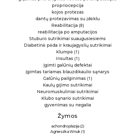
propriocepcija
kojos protezas
dantų protezavimas su įdėklu
(8)
Reabilitacija
reabilitacija po amputacijos
Stuburo sutrikimai suaugusiesiems
Diabetinė pėda ir kraujagyslių sutrikimai
(1)
Klumpė
(1)
Insultas
Įgimti galūnių defektai
Įgimtas tariamas blauzdikaulio sąnarys
(1)
Galūnių pailginimas
Kaulų gijimo sutrikimai
Neuromuskuliniai sutrikimai
Klubo sąnario sutrikimai
gyvenimas su negalia
Žymos
(2)
achondroplazija
(1)
Agnieszka Wnuk