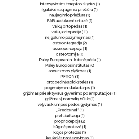
(1)
Intensyviosios terapijos skyrius
(1)
ilgalaikė naujagimio priežiūra
(1)
naujagimio priežiūra
(1)
FAB abdukcinė ortozė
(1)
vaikų ortopedas
(11)
vaikų ortopedija
(1)
neįgalumo pažymėjimas
(2)
osteointegracija
(1)
osseopercepcija
(1)
osteotomija
(1)
Paley European In…klibinė pėda
(6)
Paley Europos institutas
(1)
aneurizmos plyšimas
(1)
PFRON
(1)
ortopedinės plokštelės
(1)
pogimdyminis laikotarpis
(1)
grįžimas prie aktyvaus gyvenimo po amputacijos
(1)
grįžimas į normalią būklę
(1)
vėlyvas klumpės pėdos gydymas
(1)
„Precice nail“
(1)
prehabilitacija
(2)
propriocepcija
(1)
kūginė protezė
(1)
kojos protezas
(1)
kaukolės protezavimas