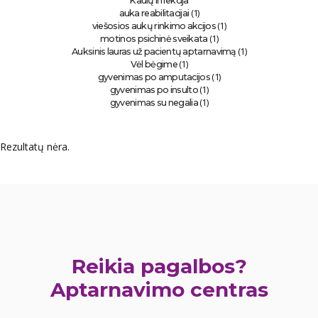
Kaulų infekcija
(1)
auka reabilitacijai
(1)
viešosios aukų rinkimo akcijos
(1)
motinos psichinė sveikata
(1)
Auksinis lauras už pacientų aptarnavimą
(1)
Vėl bėgime
(1)
gyvenimas po amputacijos
(1)
gyvenimas po insulto
(1)
gyvenimas su negalia
Rezultatų nėra.
Reikia pagalbos?
Aptarnavimo centras