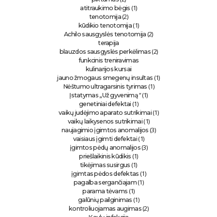
(1)
atitraukimo bėgis
(2)
tenotomija
(1)
kūdikio tenotomija
(2)
Achilo sausgyslės tenotomija
terapija
(2)
blauzdos sausgyslės perkėlimas
funkcinis treniravimas
kulinarijos kursai
(1)
jauno žmogaus smegenų insultas
(1)
Nėštumo ultragarsinis tyrimas
“ (1)
Įstatymas „Už gyvenimą
(1)
genetiniai defektai
(1)
vaikų judėjimo aparato sutrikimai
(1)
vaikų laikysenos sutrikimai
(3)
naujagimio įgimtos anomalijos
(1)
vaisiaus įgimti defektai
(3)
įgimtos pėdų anomalijos
(1)
priešlaikinis kūdikis
(1)
tikėjimas susirgus
(1)
įgimtas pėdos defektas
(1)
pagalba sergančiajam
(1)
parama tėvams
(1)
galūnių pailginimas
(2)
kontroliuojamas augimas