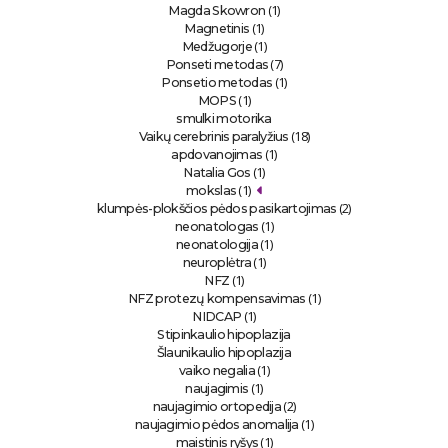
(1)
Magda Skowron
(1)
Magnetinis
(1)
Medžugorje
(7)
Ponseti metodas
(1)
Ponsetio metodas
(1)
MOPS
smulki motorika
(18)
Vaikų cerebrinis paralyžius
(1)
apdovanojimas
(1)
Natalia Gos
(1)
mokslas
(2)
klumpės-plokščios pėdos pasikartojimas
(1)
neonatologas
(1)
neonatologija
(1)
neuroplėtra
(1)
NFZ
(1)
NFZ protezų kompensavimas
(1)
NIDCAP
Stipinkaulio hipoplazija
Šlaunikaulio hipoplazija
(1)
vaiko negalia
(1)
naujagimis
(2)
naujagimio ortopedija
(1)
naujagimio pėdos anomalija
(1)
maistinis ryšys