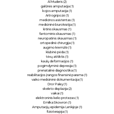
(2)
Al Muderis
(1)
galūnės amputacija
(1)
kojos amputacija
(1)
Artrogripozė
(1)
medicinos asistentas
(1)
medicininė biurokratija
(1)
lėtinis skausmas
(1)
fantominis skausmas
(1)
neuropatinis skausmas
(1)
ortopedinė chirurgija
(1)
augimo kremzlė
(1)
klubinė pėda
(1)
tėvų atitiktis
(1)
kaulų deformacijos
(1)
pogimdyminė depresija
(1)
prenatalinė diagnostika
(1)
reabilitacijos įrangos finansinė parama
(1)
vaiko medicininė dokumentacija
(1)
Dror Paley
(2)
skeleto displazija
(1)
vaikai
(1)
elektroninis kelio protezas
(1)
Emilka Skowron
(1)
Amputacijų epidemija Lenkijoje
(1)
fizioterapija