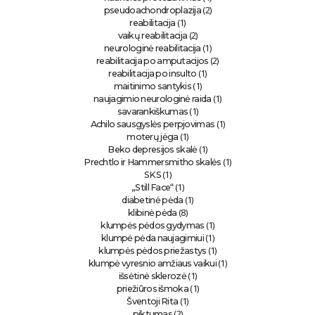
(2)
pseudoachondroplazija
(1)
reabilitacija
(2)
vaikų reabilitacija
(1)
neurologinė reabilitacija
(2)
reabilitacija po amputacijos
(1)
reabilitacija po insulto
(1)
maitinimo santykis
(1)
naujagimio neurologinė raida
(1)
savarankiškumas
(1)
Achilo sausgyslės perpjovimas
(1)
moterų jėga
(1)
Beko depresijos skalė
(1)
Prechtlo ir Hammersmitho skalės
(1)
SKS
(1)
„Still Face“
(1)
diabetinė pėda
(8)
klibinė pėda
(1)
klumpės pėdos gydymas
(1)
klumpė pėda naujagimiui
(1)
klumpės pėdos priežastys
(1)
klumpė vyresnio amžiaus vaikui
(1)
išsėtinė sklerozė
(1)
priežiūros išmoka
(1)
Šventoji Rita
(2)
piktumas