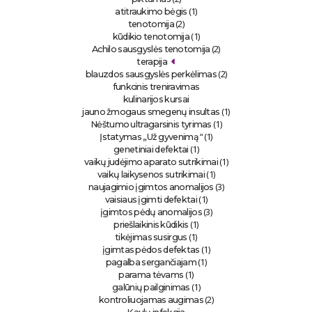
(1)
atitraukimo bėgis
(2)
tenotomija
(1)
kūdikio tenotomija
(2)
Achilo sausgyslės tenotomija
terapija
(2)
blauzdos sausgyslės perkėlimas
funkcinis treniravimas
kulinarijos kursai
(1)
jauno žmogaus smegenų insultas
(1)
Nėštumo ultragarsinis tyrimas
“ (1)
Įstatymas „Už gyvenimą
(1)
genetiniai defektai
(1)
vaikų judėjimo aparato sutrikimai
(1)
vaikų laikysenos sutrikimai
(3)
naujagimio įgimtos anomalijos
(1)
vaisiaus įgimti defektai
(3)
įgimtos pėdų anomalijos
(1)
priešlaikinis kūdikis
(1)
tikėjimas susirgus
(1)
įgimtas pėdos defektas
(1)
pagalba sergančiajam
(1)
parama tėvams
(1)
galūnių pailginimas
(2)
kontroliuojamas augimas