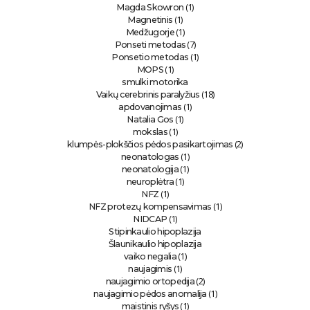
(1)
Magda Skowron
(1)
Magnetinis
(1)
Medžugorje
(7)
Ponseti metodas
(1)
Ponsetio metodas
(1)
MOPS
smulki motorika
(18)
Vaikų cerebrinis paralyžius
(1)
apdovanojimas
(1)
Natalia Gos
(1)
mokslas
(2)
klumpės-plokščios pėdos pasikartojimas
(1)
neonatologas
(1)
neonatologija
(1)
neuroplėtra
(1)
NFZ
(1)
NFZ protezų kompensavimas
(1)
NIDCAP
Stipinkaulio hipoplazija
Šlaunikaulio hipoplazija
(1)
vaiko negalia
(1)
naujagimis
(2)
naujagimio ortopedija
(1)
naujagimio pėdos anomalija
(1)
maistinis ryšys