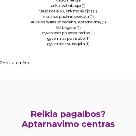
Kaulų infekcija
(1)
auka reabilitacijai
(1)
viešosios aukų rinkimo akcijos
(1)
motinos psichinė sveikata
(1)
Auksinis lauras už pacientų aptarnavimą
(1)
Vėl bėgime
(1)
gyvenimas po amputacijos
(1)
gyvenimas po insulto
(1)
gyvenimas su negalia
Rezultatų nėra.
Reikia pagalbos?
Aptarnavimo centras