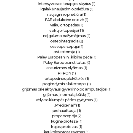
(1)
Intensyviosios terapijos skyrius
(1)
ilgalaikė naujagimio priežiūra
(1)
naujagimio priežiūra
(1)
FAB abdukcinė ortozė
(1)
vaikų ortopedas
(11)
vaikų ortopedija
(1)
neįgalumo pažymėjimas
(2)
osteointegracija
(1)
osseopercepcija
(1)
osteotomija
(1)
Paley European In…klibinė pėda
(6)
Paley Europos institutas
(1)
aneurizmos plyšimas
(1)
PFRON
(1)
ortopedinės plokštelės
(1)
pogimdyminis laikotarpis
(1)
grįžimas prie aktyvaus gyvenimo po amputacijos
(1)
grįžimas į normalią būklę
(1)
vėlyvas klumpės pėdos gydymas
(1)
„Precice nail“
(1)
prehabilitacija
(2)
propriocepcija
(1)
kūginė protezė
(1)
kojos protezas
(1)
kaukolės protezavimas