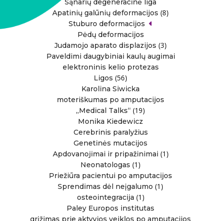
Sąnarių degeneracinė liga
(8)
Apatinių galūnių deformacijos
Stuburo deformacijos
Pėdų deformacijos
(3)
Judamojo aparato displazijos
Paveldimi daugybiniai kaulų augimai
elektroninis kelio protezas
(56)
Ligos
Karolina Siwicka
moteriškumas po amputacijos
(19)
„Medical Talks“
Monika Kiedewicz
Cerebrinis paralyžius
Genetinės mutacijos
(1)
Apdovanojimai ir pripažinimai
(1)
Neonatologas
Priežiūra pacientui po amputacijos
(1)
Sprendimas dėl neįgalumo
(1)
osteointegracija
Paley Europos institutas
grįžimas prie aktyvios veiklos po amputacijos