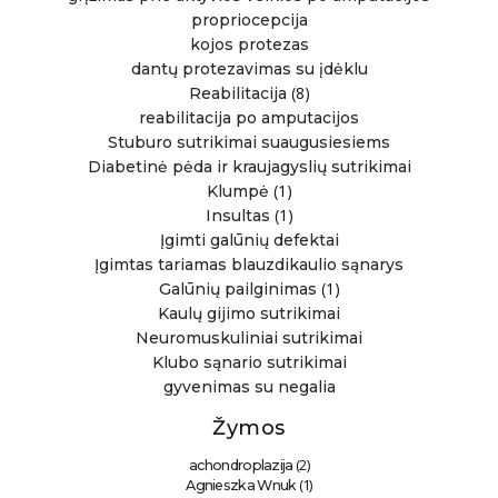
propriocepcija
kojos protezas
dantų protezavimas su įdėklu
(8)
Reabilitacija
reabilitacija po amputacijos
Stuburo sutrikimai suaugusiesiems
Diabetinė pėda ir kraujagyslių sutrikimai
(1)
Klumpė
(1)
Insultas
Įgimti galūnių defektai
Įgimtas tariamas blauzdikaulio sąnarys
(1)
Galūnių pailginimas
Kaulų gijimo sutrikimai
Neuromuskuliniai sutrikimai
Klubo sąnario sutrikimai
gyvenimas su negalia
Žymos
(2)
achondroplazija
(1)
Agnieszka Wnuk