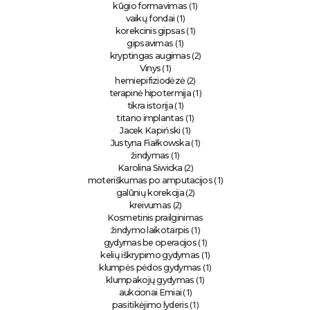
(1)
kūgio formavimas
(1)
vaikų fondai
(1)
korekcinis gipsas
(1)
gipsavimas
(2)
kryptingas augimas
(1)
Vinys
(2)
hemiepifiziodėzė
(1)
terapinė hipotermija
(1)
tikra istorija
(1)
titano implantas
(1)
Jacek Kapiński
(1)
Justyna Fiałkowska
(1)
žindymas
(2)
Karolina Siwicka
(1)
moteriškumas po amputacijos
(2)
galūnių korekcija
(2)
kreivumas
Kosmetinis prailginimas
(1)
žindymo laikotarpis
(1)
gydymas be operacijos
(1)
kelių iškrypimo gydymas
(1)
klumpės pėdos gydymas
(1)
klumpakojų gydymas
(1)
aukcionai Emiai
(1)
pasitikėjimo lyderis