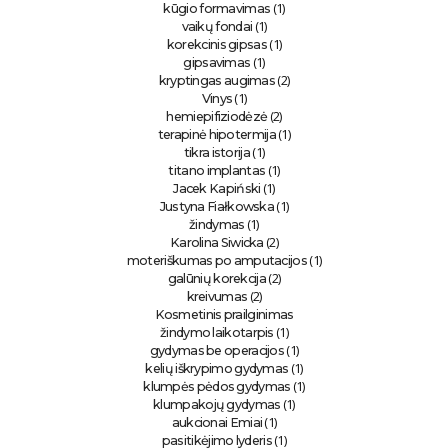
(1)
kūgio formavimas
(1)
vaikų fondai
(1)
korekcinis gipsas
(1)
gipsavimas
(2)
kryptingas augimas
(1)
Vinys
(2)
hemiepifiziodėzė
(1)
terapinė hipotermija
(1)
tikra istorija
(1)
titano implantas
(1)
Jacek Kapiński
(1)
Justyna Fiałkowska
(1)
žindymas
(2)
Karolina Siwicka
(1)
moteriškumas po amputacijos
(2)
galūnių korekcija
(2)
kreivumas
Kosmetinis prailginimas
(1)
žindymo laikotarpis
(1)
gydymas be operacijos
(1)
kelių iškrypimo gydymas
(1)
klumpės pėdos gydymas
(1)
klumpakojų gydymas
(1)
aukcionai Emiai
(1)
pasitikėjimo lyderis