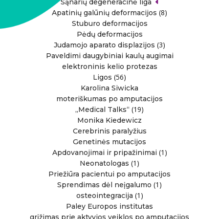
Sąnarių degeneracinė liga
(8)
Apatinių galūnių deformacijos
Stuburo deformacijos
Pėdų deformacijos
(3)
Judamojo aparato displazijos
Paveldimi daugybiniai kaulų augimai
elektroninis kelio protezas
(56)
Ligos
Karolina Siwicka
moteriškumas po amputacijos
(19)
„Medical Talks“
Monika Kiedewicz
Cerebrinis paralyžius
Genetinės mutacijos
(1)
Apdovanojimai ir pripažinimai
(1)
Neonatologas
Priežiūra pacientui po amputacijos
(1)
Sprendimas dėl neįgalumo
(1)
osteointegracija
Paley Europos institutas
grįžimas prie aktyvios veiklos po amputacijos