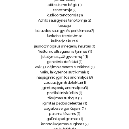
(1)
atitraukimo bėgis
(2)
tenotomija
(1)
kūdikio tenotomija
(2)
Achilo sausgyslės tenotomija
terapija
(2)
blauzdos sausgyslės perkėlimas
funkcinis treniravimas
kulinarijos kursai
(1)
jauno žmogaus smegenų insultas
(1)
Nėštumo ultragarsinis tyrimas
“ (1)
Įstatymas „Už gyvenimą
(1)
genetiniai defektai
(1)
vaikų judėjimo aparato sutrikimai
(1)
vaikų laikysenos sutrikimai
(3)
naujagimio įgimtos anomalijos
(1)
vaisiaus įgimti defektai
(3)
įgimtos pėdų anomalijos
(1)
priešlaikinis kūdikis
(1)
tikėjimas susirgus
(1)
įgimtas pėdos defektas
(1)
pagalba sergančiajam
(1)
parama tėvams
(1)
galūnių pailginimas
(2)
kontroliuojamas augimas