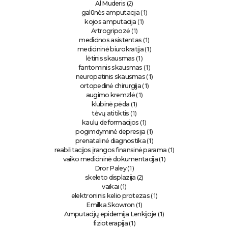
(2)
Al Muderis
(1)
galūnės amputacija
(1)
kojos amputacija
(1)
Artrogripozė
(1)
medicinos asistentas
(1)
medicininė biurokratija
(1)
lėtinis skausmas
(1)
fantominis skausmas
(1)
neuropatinis skausmas
(1)
ortopedinė chirurgija
(1)
augimo kremzlė
(1)
klubinė pėda
(1)
tėvų atitiktis
(1)
kaulų deformacijos
(1)
pogimdyminė depresija
(1)
prenatalinė diagnostika
(1)
reabilitacijos įrangos finansinė parama
(1)
vaiko medicininė dokumentacija
(1)
Dror Paley
(2)
skeleto displazija
(1)
vaikai
(1)
elektroninis kelio protezas
(1)
Emilka Skowron
(1)
Amputacijų epidemija Lenkijoje
(1)
fizioterapija