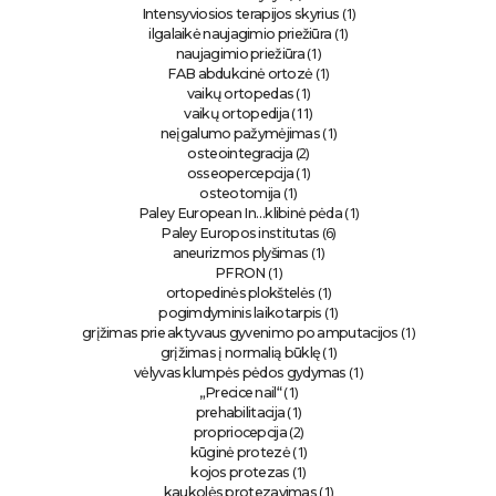
(1)
Intensyviosios terapijos skyrius
(1)
ilgalaikė naujagimio priežiūra
(1)
naujagimio priežiūra
(1)
FAB abdukcinė ortozė
(1)
vaikų ortopedas
(11)
vaikų ortopedija
(1)
neįgalumo pažymėjimas
(2)
osteointegracija
(1)
osseopercepcija
(1)
osteotomija
(1)
Paley European In…klibinė pėda
(6)
Paley Europos institutas
(1)
aneurizmos plyšimas
(1)
PFRON
(1)
ortopedinės plokštelės
(1)
pogimdyminis laikotarpis
(1)
grįžimas prie aktyvaus gyvenimo po amputacijos
(1)
grįžimas į normalią būklę
(1)
vėlyvas klumpės pėdos gydymas
(1)
„Precice nail“
(1)
prehabilitacija
(2)
propriocepcija
(1)
kūginė protezė
(1)
kojos protezas
(1)
kaukolės protezavimas