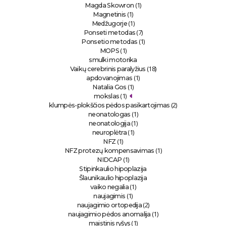
(1)
Magda Skowron
(1)
Magnetinis
(1)
Medžugorje
(7)
Ponseti metodas
(1)
Ponsetio metodas
(1)
MOPS
smulki motorika
(18)
Vaikų cerebrinis paralyžius
(1)
apdovanojimas
(1)
Natalia Gos
(1)
mokslas
(2)
klumpės-plokščios pėdos pasikartojimas
(1)
neonatologas
(1)
neonatologija
(1)
neuroplėtra
(1)
NFZ
(1)
NFZ protezų kompensavimas
(1)
NIDCAP
Stipinkaulio hipoplazija
Šlaunikaulio hipoplazija
(1)
vaiko negalia
(1)
naujagimis
(2)
naujagimio ortopedija
(1)
naujagimio pėdos anomalija
(1)
maistinis ryšys