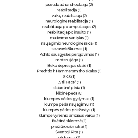
(2)
pseudoachondroplazija
(1)
reabilitacija
(2)
vaikų reabilitacija
(1)
neurologinė reabilitacija
(2)
reabilitacija po amputacijos
(1)
reabilitacija po insulto
(1)
maitinimo santykis
(1)
naujagimio neurologinė raida
(1)
savarankiškumas
(1)
Achilo sausgyslės perpjovimas
(1)
moterų jėga
(1)
Beko depresijos skalė
(1)
Prechtlo ir Hammersmitho skalės
(1)
SKS
(1)
„Still Face“
(1)
diabetinė pėda
(8)
klibinė pėda
(1)
klumpės pėdos gydymas
(1)
klumpė pėda naujagimiui
(1)
klumpės pėdos priežastys
(1)
klumpė vyresnio amžiaus vaikui
(1)
išsėtinė sklerozė
(1)
priežiūros išmoka
(1)
Šventoji Rita
(2)
piktumas