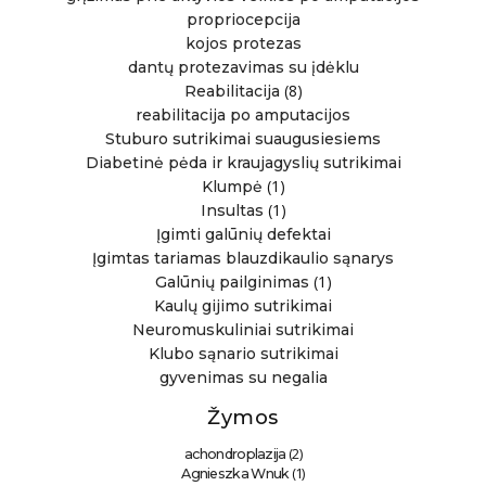
propriocepcija
kojos protezas
dantų protezavimas su įdėklu
(8)
Reabilitacija
reabilitacija po amputacijos
Stuburo sutrikimai suaugusiesiems
Diabetinė pėda ir kraujagyslių sutrikimai
(1)
Klumpė
(1)
Insultas
Įgimti galūnių defektai
Įgimtas tariamas blauzdikaulio sąnarys
(1)
Galūnių pailginimas
Kaulų gijimo sutrikimai
Neuromuskuliniai sutrikimai
Klubo sąnario sutrikimai
gyvenimas su negalia
Žymos
(2)
achondroplazija
(1)
Agnieszka Wnuk