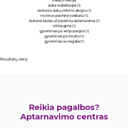
Kaulų infekcija
(1)
auka reabilitacijai
(1)
viešosios aukų rinkimo akcijos
(1)
motinos psichinė sveikata
(1)
Auksinis lauras už pacientų aptarnavimą
(1)
Vėl bėgime
(1)
gyvenimas po amputacijos
(1)
gyvenimas po insulto
(1)
gyvenimas su negalia
Rezultatų nėra.
Reikia pagalbos?
Aptarnavimo centras