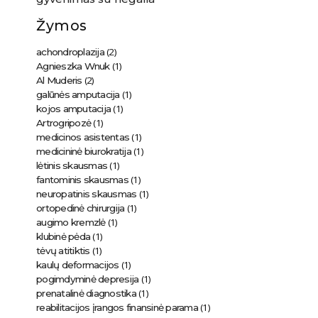
Žymos
(2)
achondroplazija
(1)
Agnieszka Wnuk
(2)
Al Muderis
(1)
galūnės amputacija
(1)
kojos amputacija
(1)
Artrogripozė
(1)
medicinos asistentas
(1)
medicininė biurokratija
(1)
lėtinis skausmas
(1)
fantominis skausmas
(1)
neuropatinis skausmas
(1)
ortopedinė chirurgija
(1)
augimo kremzlė
(1)
klubinė pėda
(1)
tėvų atitiktis
(1)
kaulų deformacijos
(1)
pogimdyminė depresija
(1)
prenatalinė diagnostika
(1)
reabilitacijos įrangos finansinė parama