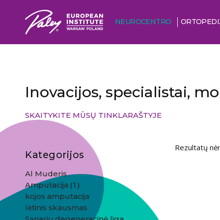
NEUROCENTRO
ORTOPEDI
Inovacijos, specialistai, m
SKAITYKITE MŪSŲ TINKLARAŠTYJE
Rezultatų nėr
Kategorijos
Al Muderis
(1)
Amputacija
kojos amputacija
lėtinis skausmas
Sąnarių degeneracinė liga