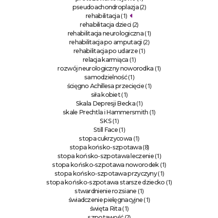
(2)
pseudoachondroplazja
(1)
rehabilitacja
(2)
rehabilitacja dzieci
(1)
rehabilitacja neurologiczna
(2)
rehabilitacja po amputacji
(1)
rehabilitacja po udarze
(1)
relacja karmiąca
(1)
rozwój neurologiczny noworodka
(1)
samodzielność
(1)
ścięgno Achillesa przecięcie
(1)
siła kobiet
(1)
Skala Depresji Becka
(1)
skale Prechtla i Hammersmith
(1)
SKS
(1)
Still Face
(1)
stopa cukrzycowa
(8)
stopa końsko-szpotawa
(1)
stopa końsko-szpotawa leczenie
(1)
stopa końsko-szpotawa noworodek
(1)
stopa końsko-szpotawa przyczyny
(1)
stopa końsko-szpotawa starsze dziecko
(1)
stwardnienie rozsiane
(1)
świadczenie pielęgnacyjne
(1)
święta Rita
(2)
szpotawość