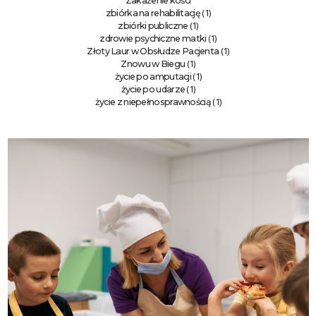
Zakażenie kości
(1)
zbiórka na rehabilitację
(1)
zbiórki publiczne
(1)
zdrowie psychiczne matki
(1)
Złoty Laur w Obsłudze Pacjenta
(1)
Znowu w Biegu
(1)
życie po amputacji
(1)
życie po udarze
(1)
życie z niepełnosprawnością