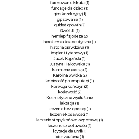
(1)
formowanie kikuta
(1)
fundacje dla dzieci
(1)
gips korekcyjny
(1)
gipsowanie
(2)
guided growth
(1)
Gwóźdź
(2)
hemiepifizjodeza
(1)
hipotermia terapeutyczna
(1)
historia prawdziwa
(1)
implant tytanowy
(1)
Jacek Kąpiński
(1)
Justyna Fiałkowska
(1)
karmienie piersią
(2)
Karolina Siwicka
(1)
kobiecość po amputacji
(2)
korekcja kończyn
(2)
koślawość
Kosmetyczne wydłużanie
(1)
laktacja
(1)
leczenie bez operacji
(1)
leczenie koślawości
(1)
leczenie stopy końsko-szpotawej
(1)
leczenie szpotawości
(1)
licytacje dla Emii
(1)
lider zaufania