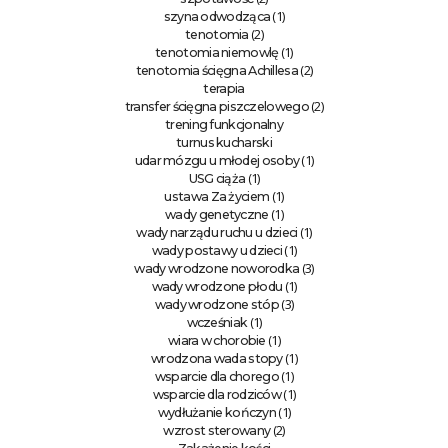
(1)
szyna odwodząca
(2)
tenotomia
(1)
tenotomia niemowlę
(2)
tenotomia ścięgna Achillesa
terapia
(2)
transfer ścięgna piszczelowego
trening funkcjonalny
turnus kucharski
(1)
udar mózgu u młodej osoby
(1)
USG ciąża
(1)
ustawa Za życiem
(1)
wady genetyczne
(1)
wady narządu ruchu u dzieci
(1)
wady postawy u dzieci
(3)
wady wrodzone noworodka
(1)
wady wrodzone płodu
(3)
wady wrodzone stóp
(1)
wcześniak
(1)
wiara w chorobie
(1)
wrodzona wada stopy
(1)
wsparcie dla chorego
(1)
wsparcie dla rodziców
(1)
wydłużanie kończyn
(2)
wzrost sterowany