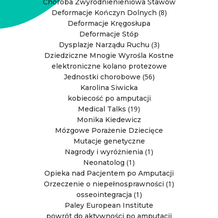
Choroba Zwyrodnienieniowa Stawów
(8)
Deformacje Kończyn Dolnych
Deformacje Kręgosłupa
Deformacje Stóp
(3)
Dysplazje Narządu Ruchu
Dziedziczne Mnogie Wyrośla Kostne
elektroniczne kolano protezowe
(56)
Jednostki chorobowe
Karolina Siwicka
kobiecość po amputacji
(19)
Medical Talks
Monika Kiedewicz
Mózgowe Porażenie Dziecięce
Mutacje genetyczne
(1)
Nagrody i wyróżnienia
(1)
Neonatolog
Opieka nad Pacjentem po Amputacji
(1)
Orzeczenie o niepełnosprawności
(1)
osseointegracja
Paley European Institute
powrót do aktywności po amputacji