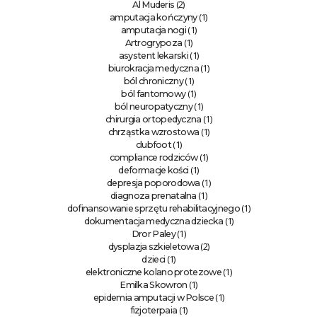
(2)
Al Muderis
(1)
amputacja kończyny
(1)
amputacja nogi
(1)
Artrogrypoza
(1)
asystent lekarski
(1)
biurokracja medyczna
(1)
ból chroniczny
(1)
ból fantomowy
(1)
ból neuropatyczny
(1)
chirurgia ortopedyczna
(1)
chrząstka wzrostowa
(1)
clubfoot
(1)
compliance rodziców
(1)
deformacje kości
(1)
depresja poporodowa
(1)
diagnoza prenatalna
(1)
dofinansowanie sprzętu rehabilitacyjnego
(1)
dokumentacja medyczna dziecka
(1)
Dror Paley
(2)
dysplazja szkieletowa
(1)
dzieci
(1)
elektroniczne kolano protezowe
(1)
Emilka Skowron
(1)
epidemia amputacji w Polsce
(1)
fizjoterpaia