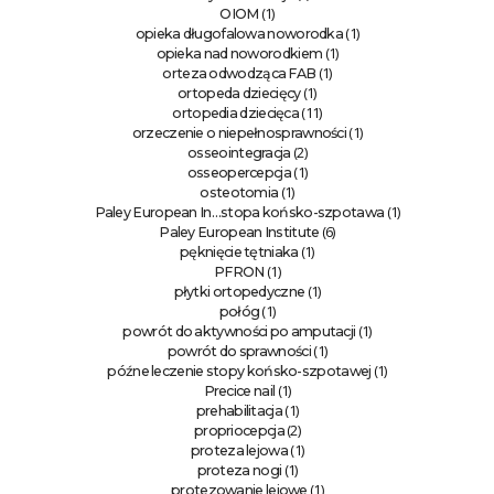
(1)
OIOM
(1)
opieka długofalowa noworodka
(1)
opieka nad noworodkiem
(1)
orteza odwodząca FAB
(1)
ortopeda dziecięcy
(11)
ortopedia dziecięca
(1)
orzeczenie o niepełnosprawności
(2)
osseointegracja
(1)
osseopercepcja
(1)
osteotomia
(1)
Paley European In…stopa końsko-szpotawa
(6)
Paley European Institute
(1)
pęknięcie tętniaka
(1)
PFRON
(1)
płytki ortopedyczne
(1)
połóg
(1)
powrót do aktywności po amputacji
(1)
powrót do sprawności
(1)
późne leczenie stopy końsko-szpotawej
(1)
Precice nail
(1)
prehabilitacja
(2)
propriocepcja
(1)
proteza lejowa
(1)
proteza nogi
(1)
protezowanie lejowe