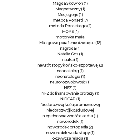
(1)
Magda Skowron
(1)
Magnetyczny
(1)
Medjugorje
(7)
metoda Ponseti
(1)
metoda Ponsetiego
(1)
MOPS
motoryka mała
(18)
Mózgowe porażenie dziecięce
(1)
nagroda
(1)
Natalia Gos
(1)
nauka
(2)
nawrót stopy końsko-szpotawej
(1)
neonatolog
(1)
neonatologia
(1)
neurorozwojowość
(1)
NFZ
(1)
NFZ dofinansowanie protezy
(1)
NIDCAP
Niedorozwój kości promieniowej
Niedorozwój kości udowej
(1)
niepełnosprawność dziecka
(1)
noworodek
(2)
noworodek ortopedia
(1)
noworodek wada stopy
(1)
odżywcza relacja