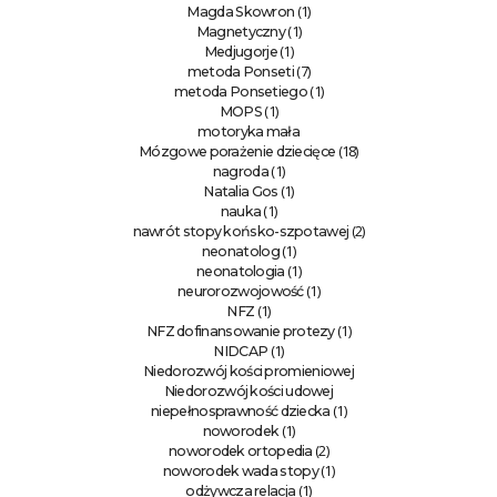
(1)
Magda Skowron
(1)
Magnetyczny
(1)
Medjugorje
(7)
metoda Ponseti
(1)
metoda Ponsetiego
(1)
MOPS
motoryka mała
(18)
Mózgowe porażenie dziecięce
(1)
nagroda
(1)
Natalia Gos
(1)
nauka
(2)
nawrót stopy końsko-szpotawej
(1)
neonatolog
(1)
neonatologia
(1)
neurorozwojowość
(1)
NFZ
(1)
NFZ dofinansowanie protezy
(1)
NIDCAP
Niedorozwój kości promieniowej
Niedorozwój kości udowej
(1)
niepełnosprawność dziecka
(1)
noworodek
(2)
noworodek ortopedia
(1)
noworodek wada stopy
(1)
odżywcza relacja