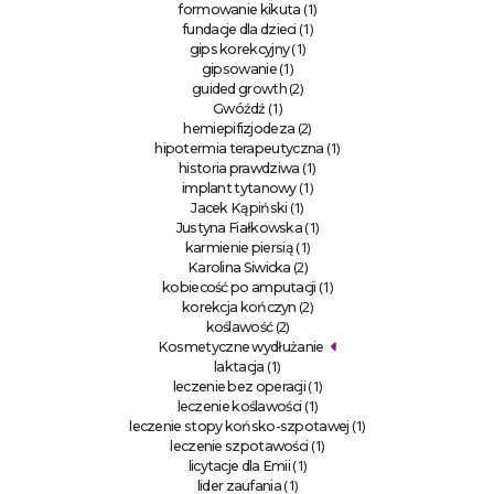
(1)
formowanie kikuta
(1)
fundacje dla dzieci
(1)
gips korekcyjny
(1)
gipsowanie
(2)
guided growth
(1)
Gwóźdź
(2)
hemiepifizjodeza
(1)
hipotermia terapeutyczna
(1)
historia prawdziwa
(1)
implant tytanowy
(1)
Jacek Kąpiński
(1)
Justyna Fiałkowska
(1)
karmienie piersią
(2)
Karolina Siwicka
(1)
kobiecość po amputacji
(2)
korekcja kończyn
(2)
koślawość
Kosmetyczne wydłużanie
(1)
laktacja
(1)
leczenie bez operacji
(1)
leczenie koślawości
(1)
leczenie stopy końsko-szpotawej
(1)
leczenie szpotawości
(1)
licytacje dla Emii
(1)
lider zaufania