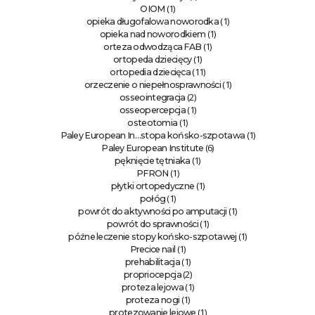
(1)
OIOM
(1)
opieka długofalowa noworodka
(1)
opieka nad noworodkiem
(1)
orteza odwodząca FAB
(1)
ortopeda dziecięcy
(11)
ortopedia dziecięca
(1)
orzeczenie o niepełnosprawności
(2)
osseointegracja
(1)
osseopercepcja
(1)
osteotomia
(1)
Paley European In…stopa końsko-szpotawa
(6)
Paley European Institute
(1)
pęknięcie tętniaka
(1)
PFRON
(1)
płytki ortopedyczne
(1)
połóg
(1)
powrót do aktywności po amputacji
(1)
powrót do sprawności
(1)
późne leczenie stopy końsko-szpotawej
(1)
Precice nail
(1)
prehabilitacja
(2)
propriocepcja
(1)
proteza lejowa
(1)
proteza nogi
(1)
protezowanie lejowe