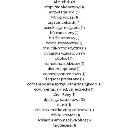
(2)
Al Muderis
(1)
amputacja kończyny
(1)
amputacja nogi
(1)
Artrogrypoza
(1)
asystent lekarski
(1)
biurokracja medyczna
(1)
ból chroniczny
(1)
ból fantomowy
(1)
ból neuropatyczny
(1)
chirurgia ortopedyczna
(1)
chrząstka wzrostowa
(1)
clubfoot
(1)
compliance rodziców
(1)
deformacje kości
(1)
depresja poporodowa
(1)
diagnoza prenatalna
(1)
dofinansowanie sprzętu rehabilitacyjnego
(1)
dokumentacja medyczna dziecka
(1)
Dror Paley
(2)
dysplazja szkieletowa
(1)
dzieci
(1)
elektroniczne kolano protezowe
(1)
Emilka Skowron
(1)
epidemia amputacji w Polsce
(1)
fizjoterpaia