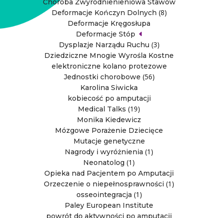
Choroba Zwyrodnienieniowa Stawów
(8)
Deformacje Kończyn Dolnych
Deformacje Kręgosłupa
Deformacje Stóp
(3)
Dysplazje Narządu Ruchu
Dziedziczne Mnogie Wyrośla Kostne
elektroniczne kolano protezowe
(56)
Jednostki chorobowe
Karolina Siwicka
kobiecość po amputacji
(19)
Medical Talks
Monika Kiedewicz
Mózgowe Porażenie Dziecięce
Mutacje genetyczne
(1)
Nagrody i wyróżnienia
(1)
Neonatolog
Opieka nad Pacjentem po Amputacji
(1)
Orzeczenie o niepełnosprawności
(1)
osseointegracja
Paley European Institute
powrót do aktywności po amputacji