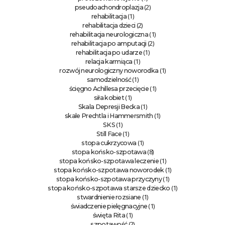
(2)
pseudoachondroplazja
(1)
rehabilitacja
(2)
rehabilitacja dzieci
(1)
rehabilitacja neurologiczna
(2)
rehabilitacja po amputacji
(1)
rehabilitacja po udarze
(1)
relacja karmiąca
(1)
rozwój neurologiczny noworodka
(1)
samodzielność
(1)
ścięgno Achillesa przecięcie
(1)
siła kobiet
(1)
Skala Depresji Becka
(1)
skale Prechtla i Hammersmith
(1)
SKS
(1)
Still Face
(1)
stopa cukrzycowa
(8)
stopa końsko-szpotawa
(1)
stopa końsko-szpotawa leczenie
(1)
stopa końsko-szpotawa noworodek
(1)
stopa końsko-szpotawa przyczyny
(1)
stopa końsko-szpotawa starsze dziecko
(1)
stwardnienie rozsiane
(1)
świadczenie pielęgnacyjne
(1)
święta Rita
(2)
szpotawość