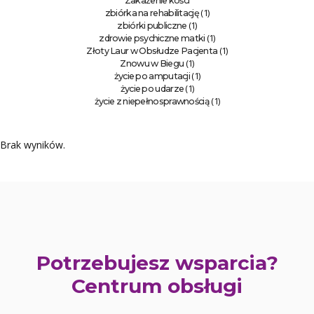
Zakażenie kości
(1)
zbiórka na rehabilitację
(1)
zbiórki publiczne
(1)
zdrowie psychiczne matki
(1)
Złoty Laur w Obsłudze Pacjenta
(1)
Znowu w Biegu
(1)
życie po amputacji
(1)
życie po udarze
(1)
życie z niepełnosprawnością
Brak wyników.
Potrzebujesz wsparcia?
Centrum obsługi