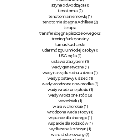
(1)
szyna odwodząca
(2)
tenotomia
(1)
tenotomia niemowlę
(2)
tenotomia ścięgna Achillesa
terapia
(2)
transfer ścięgna piszczelowego
trening funkcjonalny
turnus kucharski
(1)
udar mózgu u młodej osoby
(1)
USG ciąża
(1)
ustawa Za życiem
(1)
wady genetyczne
(1)
wady narządu ruchu u dzieci
(1)
wady postawy u dzieci
(3)
wady wrodzone noworodka
(1)
wady wrodzone płodu
(3)
wady wrodzone stóp
(1)
wcześniak
(1)
wiara w chorobie
(1)
wrodzona wada stopy
(1)
wsparcie dla chorego
(1)
wsparcie dla rodziców
(1)
wydłużanie kończyn
(2)
wzrost sterowany